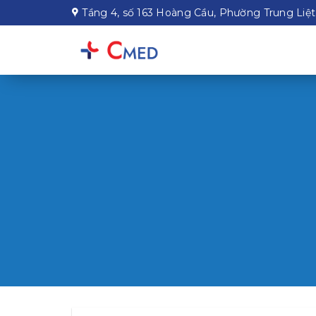
Chuyển
Tầng 4, số 163 Hoàng Cầu, Phường Trung Liệ
đến
nội
dung