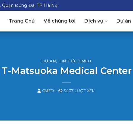
t, Quận Đống Đa, TP Hà Nội
Trang Chủ
Về chúng tôi
Dịch vụ
Dự án
DỰ ÁN
,
TIN TỨC CMED
T-Matsuoka Medical Center
CMED
-
3437 LƯỢT XEM