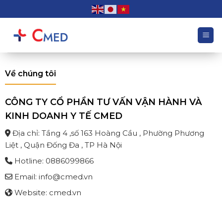
Chuyển
đến
nội
dung
Về chúng tôi
CÔNG TY CỔ PHẦN TƯ VẤN VẬN HÀNH VÀ
KINH DOANH Y TẾ CMED
Địa chỉ: Tầng 4 ,số 163 Hoàng Cầu , Phường Phương
Liệt , Quận Đống Đa , TP Hà Nội
Hotline: 0886099866
Email: info@cmed.vn
Website: cmed.vn