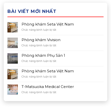
BÀI VIẾT MỚI NHẤT
Phòng khám Seta Việt Nam
ở
Chức năng bình luận bị tắt
Phòng
khám
Phòng khám Vivision
Seta
ở
Chức năng bình luận bị tắt
Việt
Phòng
Nam
khám
Phòng khám Phụ Sản 1
Vivision
ở
Chức năng bình luận bị tắt
Phòng
khám
Phòng khám Seta Việt Nam
Phụ
ở
Chức năng bình luận bị tắt
Sản
Phòng
1
khám
T-Matsuoka Medical Center
Seta
ở
Chức năng bình luận bị tắt
Việt
T-
Nam
Matsuoka
Medical
Center