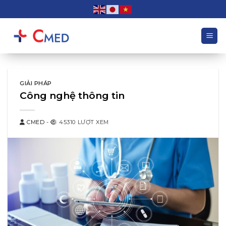
Chuyển
đến
nội
dung
GIẢI PHÁP
Công nghệ thông tin
CMED
-
45310 LƯỢT XEM