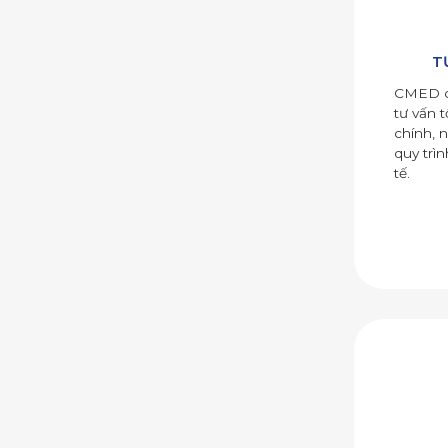
T
CMED cu
tư vấn t
chính, 
quy trì
tế.