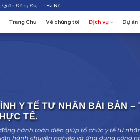
t, Quận Đống Đa, TP Hà Nội
Trang Chủ
Về chúng tôi
Dịch vụ
Dự án
ÌNH Y TẾ TƯ NHÂN BÀI BẢN –
THỰC TẾ.
đồng hành toàn diện giúp tổ chức y tế tư nh
ng vận hành chuyên nghiệp và ứng dụng công n