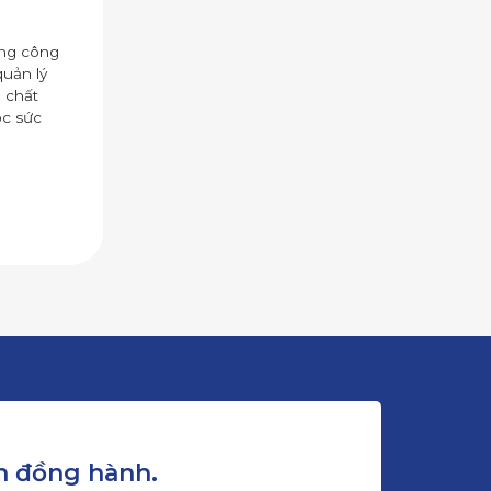
ụng công
quản lý
 chất
óc sức
 đồng hành.