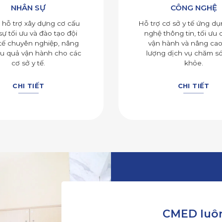
NHÂN SỰ
CÔNG NGHỆ
ỗ trợ xây dựng cơ cấu
Hỗ trợ cơ sở y tế ứng d
ự tối ưu và đào tạo đội
nghệ thông tin, tối ưu 
tế chuyên nghiệp, nâng
vận hành và nâng cao
ệu quả vận hành cho các
lượng dịch vụ chăm s
cơ sở y tế.
khỏe.
CHI TIẾT
CHI TIẾT
CMED luôn