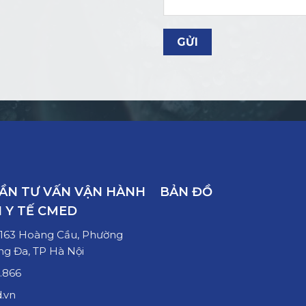
HẦN TƯ VẤN VẬN HÀNH
BẢN ĐỒ
 Y TẾ CMED
ố 163 Hoàng Cầu, Phường
ng Đa, TP Hà Nội
.866
.vn