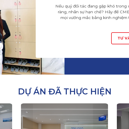
Nếu quý đối tác đang gặp khó trong 
ràng, nhân sự hạn chế? Hãy để CM
mọi vướng mắc bằng kinh nghiệm th
TƯ V
DỰ ÁN ĐÃ THỰC HIỆN