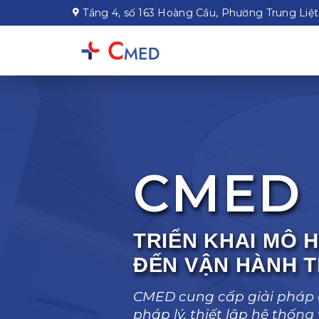
Chuyển
Tầng 4, số 163 Hoàng Cầu, Phường Trung Liệ
đến
nội
dung
CMED
TRIỂN KHAI MÔ H
ĐẾN VẬN HÀNH 
CMED cung cấp giải pháp 
pháp lý, thiết lập hệ thố