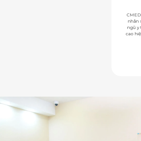
CMED h
nhân s
ngũ y 
cao hi