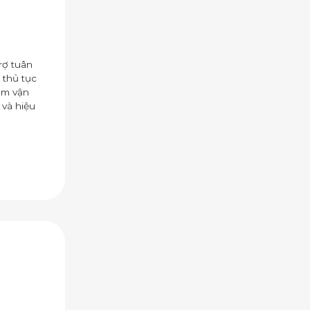
trợ tuân
 thủ tục
ám vận
 và hiệu