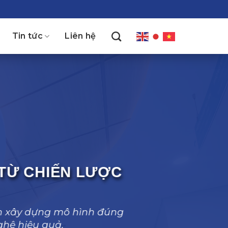
Tin tức
Liên hệ
 TỪ CHIẾN LƯỢC
ân xây dựng mô hình đúng
ghệ hiệu quả.